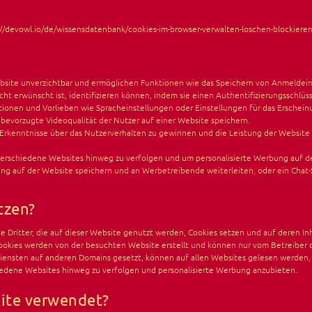
://devowl.io/de/wissensdatenbank/cookies-im-browser-verwalten-loschen-blockieren
Website unverzichtbar und ermöglichen Funktionen wie das Speichern von Anmeldei
icht erwünscht ist, identifizieren können, indem sie einen Authentifizierungsschlüs
tionen und Vorlieben wie Spracheinstellungen oder Einstellungen für das Erscheinu
 bevorzugte Videoqualität der Nutzer auf einer Website speichern.
kenntnisse über das Nutzerverhalten zu gewinnen und die Leistung der Website zu 
rschiedene Websites hinweg zu verfolgen und um personalisierte Werbung auf der
bung auf der Website speichern und an Werbetreibende weiterleiten, oder ein Cha
tzen?
 Dritter, die auf dieser Website genutzt werden, Cookies setzen und auf deren In
ty-Cookies werden von der besuchten Website erstellt und können nur vom Betreiber
Diensten auf anderen Domains gesetzt, können auf allen Websites gelesen werden, 
edene Websites hinweg zu verfolgen und personalisierte Werbung anzubieten.
ite verwendet?