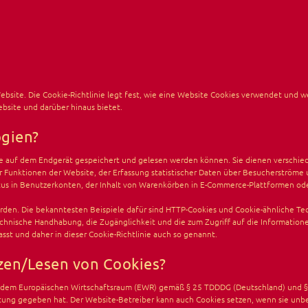
ebsite. Die Cookie-Richtlinie legt fest, wie eine Website Cookies verwendet und 
bsite und darüber hinaus bietet.
ogien?
 die auf dem Endgerät gespeichert und gelesen werden können. Sie dienen verschi
r Funktionen der Website, der Erfassung statistischer Daten über Besucherströme 
tus in Benutzerkonten, der Inhalt von Warenkörben in E-Commerce-Plattformen oder
den. Die bekanntesten Beispiele dafür sind HTTP-Cookies und Cookie-ähnliche Tec
echnische Handhabung, die Zugänglichkeit und die zum Zugriff auf die Information
st und daher in dieser Cookie-Richtlinie auch so genannt.
tzen/Lesen von Cookies?
d dem Europäischen Wirtschaftsraum (EWR) gemäß § 25 TDDDG (Deutschland) und § 1
ung gegeben hat. Der Website-Betreiber kann auch Cookies setzen, wenn sie unbe