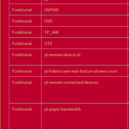
Funktional
SAPISID
Funktional
SSID
Funktional
1P_JAR
Funktional
OTZ
Funktional
yt-remote-device-id
Funktional
yt-fullerscreen-edu-button-shown-count
Funktional
yt-remote-connected-devices
Funktional
yt-player-bandwidth